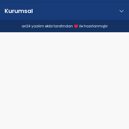
Kurumsal
arı24 yazılım ekibi tarafından
ile hazırlanmıştır