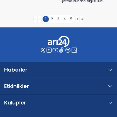
İşletme Mühendisliği Kulübü
1
2
3
4
5
Haberler
Etkinlikler
Kulüpler