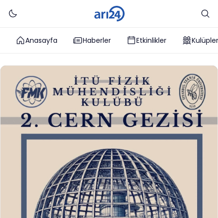
Anasayfa
Haberler
Etkinlikler
Kulüple