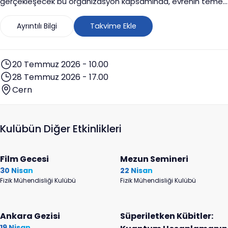
gerçekleşecek bu organizasyon kapsamında, evrenin temel
yapı taşlarının ve doğa yasalarının araştırıldığı dünyanın en
büyük parçacık fiziği laboratuvarı CERN'e odaklanan yoğun
Ayrıntılı Bilgi
Takvime Ekle
bir teknik program uygulanacaktır.
20 Temmuz 2026 - 10.00
28 Temmuz 2026 - 17.00
Cern
Kulübün Diğer Etkinlikleri
Film Gecesi
Mezun Semineri
30 Nisan
22 Nisan
Fizik Mühendisliği Kulübü
Fizik Mühendisliği Kulübü
Ankara Gezisi
Süperiletken Kübitler:
19 Nisan