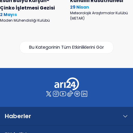
Esan Balya Kurşun-
Kandilli Rasathanesi
29 Nisan
Çinko İşletmesi Gezisi
Meteorolojik Araştırmalar Kulübü
2 Mayıs
(METAR)
Maden Mühendisliği Kulübü
Bu Kategorinin Tüm Etkinliklerini Gör
Haberler