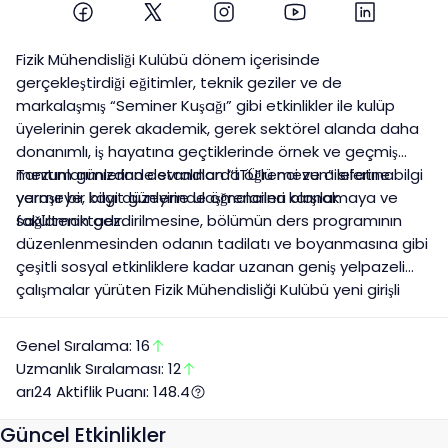
Fizik Mühendisliği Kulübü dönem içerisinde
gerçekleştirdiği eğitimler, teknik geziler ve de
markalaşmış “Seminer Kuşağı” gibi etkinlikler ile kulüp
üyelerinin gerek akademik, gerek sektörel alanda daha
donanımlı, iş hayatına geçtiklerinde örnek ve geçmiş
mezunlarımızdan devralınan “İTÜ’lü mezun” sıfatına
Tanıtım günlerinde standlarda öğrenci ve ailelerine bilgi
yaraşır bir bilgi düzeyine ulaşmalarına olanak
vermeye, kayıt günlerinde öğrencileri karşılamaya ve
sağlamaktadır.
fakültenin gezdirilmesine, bölümün ders programının
düzenlenmesinden odanın tadilatı ve boyanmasına gibi
çeşitli sosyal etkinliklere kadar uzanan geniş yelpazeli
çalışmalar yürüten Fizik Mühendisliği Kulübü yeni girişli
öğrencilerie İTÜ’ye ve bölüme çabuk adapte olmalarını
sağlamaktadır.
Genel Sıralama:
16
Uzmanlık
Sıralaması:
12
arı24 Aktiflik Puanı:
148.4
Güncel Etkinlikler