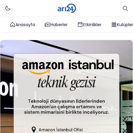
Anasayfa
Haberler
Etkinlikler
Kulüple