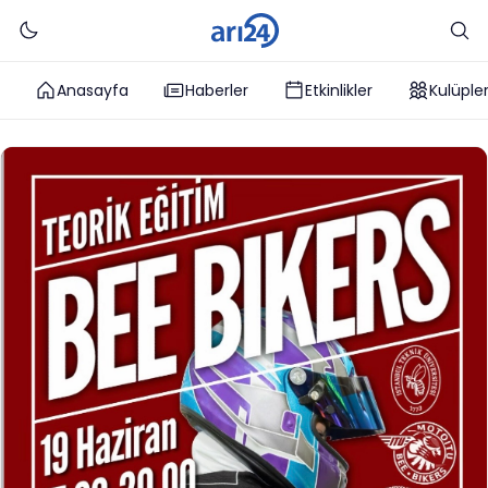
Anasayfa
Haberler
Etkinlikler
Kulüple