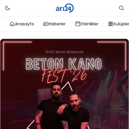
Anasayfa
Haberler
Etkinlikler
Kulüple