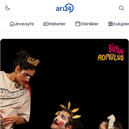
Anasayfa
Haberler
Etkinlikler
Kulüple