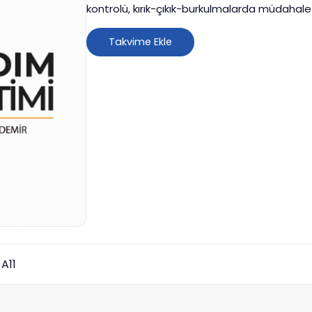
kontrolü, kırık-çıkık-burkulmalarda müdahale v
uygulamalı olarak ele alacağız.
Takvime Ekle
A11