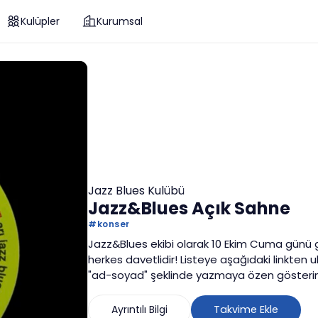
Kulüpler
Kurumsal
Jazz Blues Kulübü
Jazz&Blues Açık Sahne
#
konser
Jazz&Blues ekibi olarak 10 Ekim Cuma günü g
herkes davetlidir! Listeye aşağıdaki linkten u
"ad-soyad" şeklinde yazmaya özen gösterin
Ayrıntılı Bilgi
Takvime Ekle