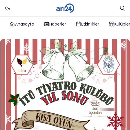
Anasayfa
Haberler
Etkinlikler
Kulüple