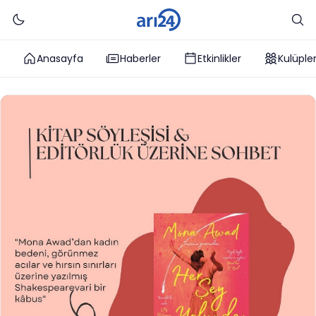
Anasayfa
Haberler
Etkinlikler
Kulüple