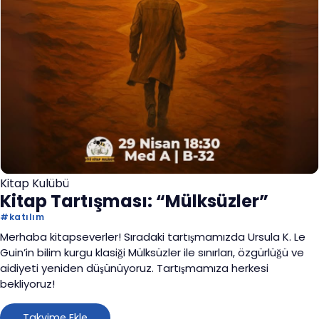
Kitap Kulübü
Kitap Tartışması: “Mülksüzler”
#
katılım
Merhaba kitapseverler! Sıradaki tartışmamızda Ursula K. Le
Guin’in bilim kurgu klasiği Mülksüzler ile sınırları, özgürlüğü ve
aidiyeti yeniden düşünüyoruz. Tartışmamıza herkesi
bekliyoruz!
Takvime Ekle