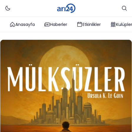
Anasayfa
Haberler
Etkinlikler
Kulüple