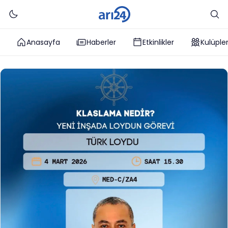
Anasayfa
Haberler
Etkinlikler
Kulüple