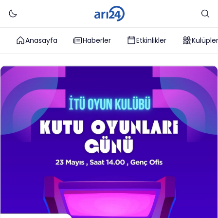
Anasayfa
Haberler
Etkinlikler
Kulüple