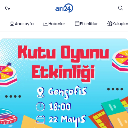
Anasayfa
Haberler
Etkinlikler
Kulüple