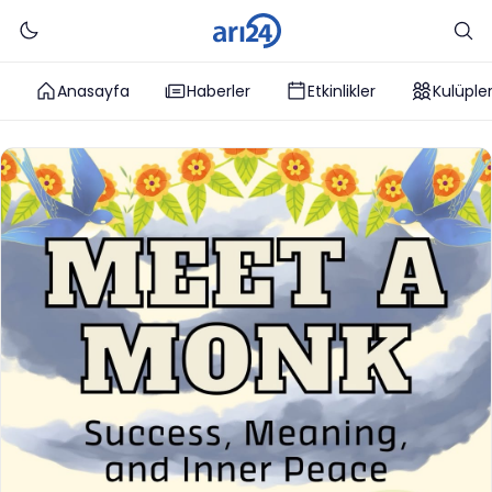
Anasayfa
Haberler
Etkinlikler
Kulüple