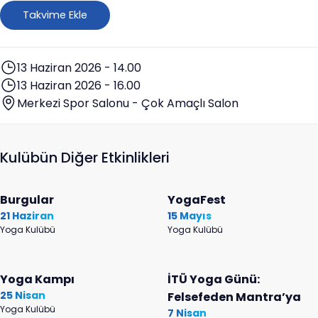
Dāsa ile başarı, anlam ve iç huzur üzerine konuşulacak.
Takvime Ekle
Söyleşide sürekli meşgul bir zihnin nasıl sakinleştirileceği,
kariyer hırsı ile içsel tatmin arasında denge kurulup
kurulamayacağı ve kadim bilgeliğin modern hayata nasıl
13 Haziran 2026 - 14.00
entegre edileceği gibi sorulara yanıt aranacak.
13 Haziran 2026 - 16.00
Merkezi Spor Salonu - Çok Amaçlı Salon
Kulübün Diğer Etkinlikleri
Burgular
YogaFest
21 Haziran
15 Mayıs
Yoga Kulübü
Yoga Kulübü
Yoga Kampı
İTÜ Yoga Günü:
25 Nisan
Felsefeden Mantra’ya
Yoga Kulübü
7 Nisan