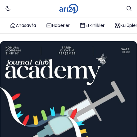
Anasayfa
Haberler
Etkinlikler
Kulüple