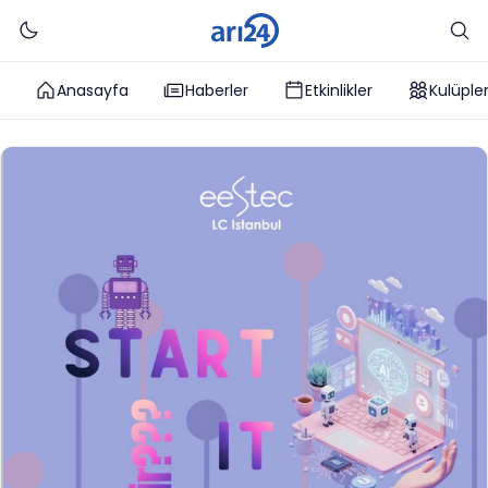
Anasayfa
Haberler
Etkinlikler
Kulüple