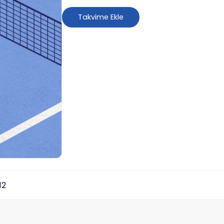
Takvime Ekle
12