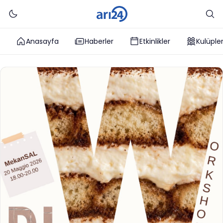
Anasayfa
Haberler
Etkinlikler
Kulüple