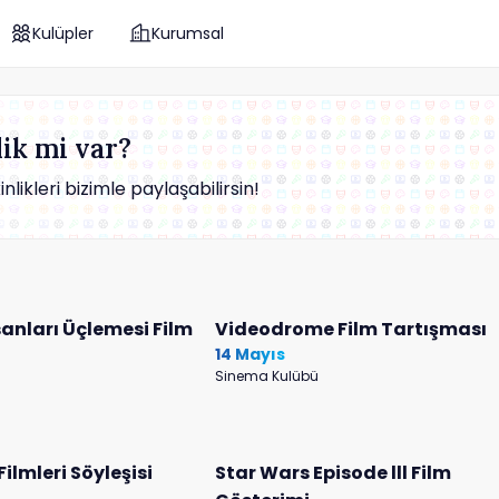
Kulüpler
Kurumsal
ik mi var?
ikleri bizimle paylaşabilirsin!
anları Üçlemesi Film
Videodrome Film Tartışması
14 Mayıs
Sinema Kulübü
ilmleri Söyleşisi
Star Wars Episode lll Film