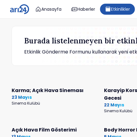
Anasayfa
Haberler
Etkinlikler
Burada listelenmeyen bir etkinl
Etkinlik Gönderme Formunu kullanarak yeni etkinl
Karma; Açık Hava Sineması
Karayip Kors
23 Mayıs
Gecesi
Sinema Kulübü
22 Mayıs
Sinema Kulübü
Açık Hava Film Gösterimi
Body Horror F
13 Mayıs
5 Mayıs