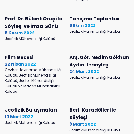
SPE I-Tech
Prof. Dr. Bülent Oruç ile
Tanışma Toplantısı
6 Ekim 2022
Söyleşi ve İmza Günü
Jeofizik Mühendisliği Kulübü
5 Kasım 2022
Jeofizik Mühendisliği Kulübü
Film Gecesi
Arş. Gör. Nedim Gökhan
22 Nisan 2022
Aydın ile söyleşi
Cevher Hazırlama Mühendisliği
24 Mart 2022
Kulubü, Jeofizik Mühendisliği
Jeofizik Mühendisliği Kulübü
Kulübü, Jeoloji Mühendisliği
Kulübü ve Maden Mühendisliği
Kulübü
Jeofizik Buluşmaları
Beril Karadöller ile
10 Mart 2022
Söyleşi
Jeofizik Mühendisliği Kulübü
9 Mart 2022
Jeofizik Mühendisliği Kulübü