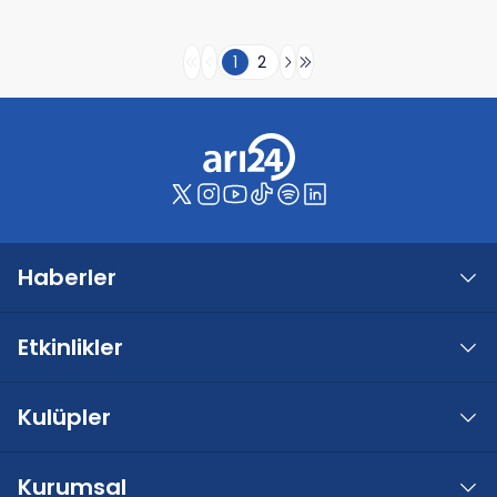
1
2
Haberler
Etkinlikler
Kulüpler
Kurumsal