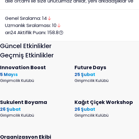
aile ortamı ile size unutulmaz anılar, yeni arkadaşlıklar ve
deneyim kazandıracaktır.
Genel Sıralama:
14
Uzmanlık
Sıralaması:
10
arı24 Aktiflik Puanı:
158.8
Güncel Etkinlikler
Geçmiş Etkinlikler
Innovation Boost
Future Days
5 Mayıs
25 Şubat
Girişimcilik Kulübü
Girişimcilik Kulübü
Sukulent Boyama
Kağıt Çiçek Workshop
26 Şubat
26 Şubat
Girişimcilik Kulübü
Girişimcilik Kulübü
Organizasyon Ekibi