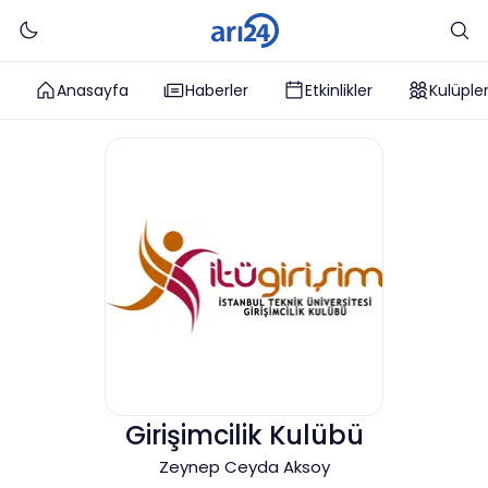
Anasayfa
Haberler
Etkinlikler
Kulüple
Girişimcilik Kulübü
Zeynep Ceyda Aksoy