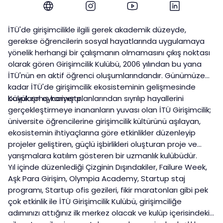
İTÜ'de girişimcilikle ilgili gerek akademik düzeyde,
gerekse öğrencilerin sosyal hayatlarında uygulamaya
yönelik herhangi bir çalışmanın olmamasını çıkış noktası
olarak gören Girişimcilik Kulübü, 2006 yılından bu yana
İTÜ'nün en aktif öğrenci oluşumlarındandır. Günümüze
kadar İTÜ'de girişimcilik ekosisteminin gelişmesinde
büyük rol oynamıştır.
Kalıplaşmış kariyer planlarından sıyrılıp hayallerini
gerçekleştirmeye inananların yuvası olan İTÜ Girişimcilik;
üniversite öğrencilerine girişimcilik kültürünü aşılayan,
ekosistemin ihtiyaçlarına göre etkinlikler düzenleyip
projeler geliştiren, güçlü işbirlikleri oluşturan proje ve
yarışmalara katılım gösteren bir uzmanlık kulübüdür.
Yıl içinde düzenlediği Çizginin Dışındakiler, Failure Week,
Aşk Para Girişim, Olympia Academy, Startup staj
programı, Startup ofis gezileri, fikir maratonları gibi pek
çok etkinlik ile İTÜ Girişimcilik Kulübü, girişimciliğe
adımınızı attığınız ilk merkez olacak ve kulüp içerisindeki