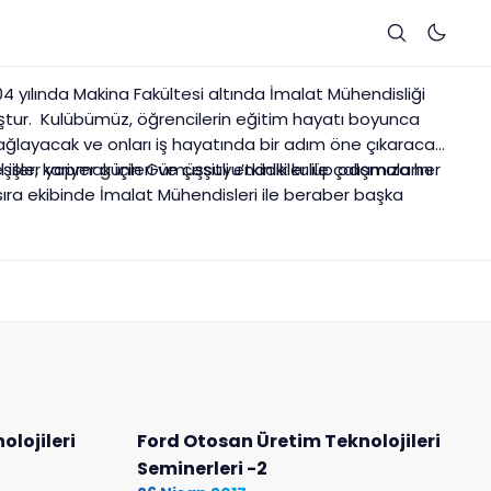
4 yılında Makina Fakültesi altında İmalat Mühendisliği
uştur. Kulübümüz, öğrencilerin eğitim hayatı boyunca
sağlayacak ve onları iş hayatında bir adım öne çıkaracak
iler, kariyer günleri ve çeşitli etkinlikler ile çalışmalarını
 işler yapmak için Gümüşsuyu’ndaki kulüp odamıza her
sıra ekibinde İmalat Mühendisleri ile beraber başka
nan “Daralan” isimli teknik-kültürel derginin
tüğü çalışmalardandır. Ayrıca SME( Society of
rkiye’de SME U 203 Chapter adıyla İMLK altında
lojileri
Ford Otosan Üretim Teknolojileri
Seminerleri -2