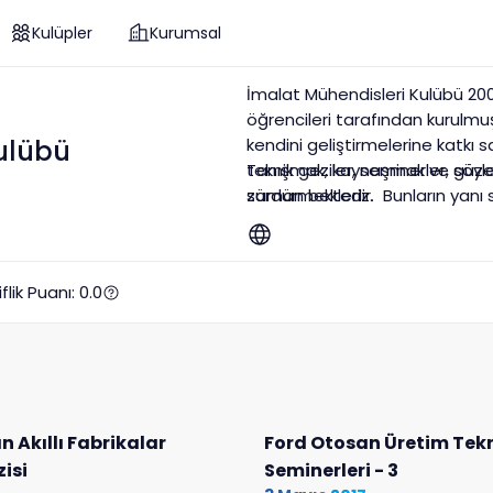
Kulüpler
Kurumsal
İmalat Mühendisleri Kulübü 200
öğrencileri tarafından kurulm
kendini geliştirmelerine katkı 
ulübü
teknik geziler, seminerler, söyleş
Tanışmak, kaynaşmak ve güzel
sürdürmektedir. Bunların yanı 
zaman bekleriz.
bölümlerden öğrenciler de bulu
hazırlanması da İMLK’nın yürüt
Manufacturing Engineering), Tü
iflik Puanı:
0.0
çalışmalarını sürdürmektedir.
 Akıllı Fabrikalar
Ford Otosan Üretim Tekno
isi
Seminerleri - 3