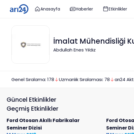
Anasayfa
Haberler
Etkinlikler
İmalat Mühendisliği K
Abdullah Enes Yıldız
Genel Sıralama:
178
Uzmanlık
Sıralaması:
78
arı24 Akt
Güncel Etkinlikler
Geçmiş Etkinlikler
Ford Otosan Akıllı Fabrikalar
Ford Otosan
Seminer Dizisi
Seminer Diz