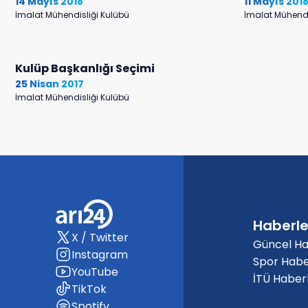
14 Mayıs 2018
11 Mayıs 201
İmalat Mühendisliği Kulübü
İmalat Mühendi
Kulüp Başkanlığı Seçimi
25 Nisan 2017
İmalat Mühendisliği Kulübü
Haberle
X / Twitter
Güncel Ha
Instagram
Spor Habe
YouTube
İTÜ Haberl
TikTok
Spotify