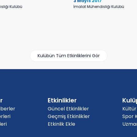
8
3 Mayıs 2017
sliği Kulübü
İmalat Mühendisliği Kulübü
Kulübün Tüm Etkinliklerini Gör
r
Etkinlikler
Kulü
berler
Güncel Etkinlikler
Kültür
rleri
Geçmiş Etkinlikler
Spor K
eri
Etkinlik Ekle
Uzmanl