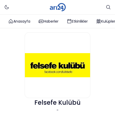
Anasayfa
Haberler
Etkinlikler
Kulüple
Felsefe Kulübü
-