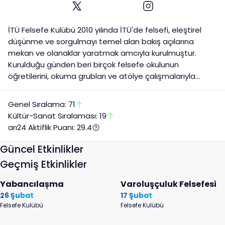
İTÜ Felsefe Kulübü 2010 yılında İTÜ'de felsefi, eleştirel
düşünme ve sorgulmayı temel alan bakış açılarına
mekan ve olanaklar yaratmak amcıyla kurulmuştur.
Kurulduğu günden beri birçok felsefe okulunun
öğretilerini, okuma grubları ve atölye çalışmalarıyla
inceleyip, tartışmaya açmıştır. Uzun süredir temel
metinlerin ele alındığı Gelişim Atölyesi çalışmalarına
Genel Sıralama:
71
devam etmektedir. Kulüp, düşünsel etkinliklere ortam
Kültür-Sanat
Sıralaması:
19
yaratmak amacıyla koşulsuz ve hiyerarşik
arı24 Aktiflik Puanı:
29.4
örgütlenmeden uzak bir biçimde İTÜ'de, hayata ilişkin
etkinliklere alan yaratmayı, olanaklara erişimin önündeki
Güncel Etkinlikler
engelleri kaldırarak özgürleştirmeyi sağlamayı amaç
Geçmiş Etkinlikler
edinmiştir.
Yabancılașma
Varoluşçuluk Felsefesi
26 Şubat
17 Şubat
Felsefe Kulübü
Felsefe Kulübü