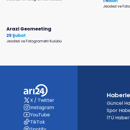
1 Nisan
Jeodezi ve Fot
Arazi Geomeeting
25 Şubat
Jeodezi ve Fotogrametri Kulübü
Haberle
X / Twitter
Güncel Ha
Instagram
Spor Habe
YouTube
İTÜ Haberl
TikTok
Spotify