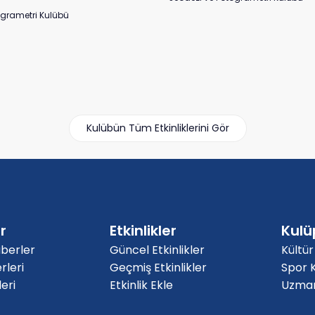
ogrametri Kulübü
Kulübün Tüm Etkinliklerini Gör
r
Etkinlikler
Kulü
berler
Güncel Etkinlikler
Kültür
rleri
Geçmiş Etkinlikler
Spor K
eri
Etkinlik Ekle
Uzmanl