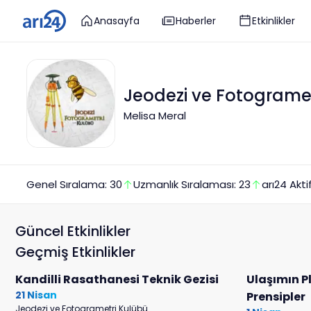
Anasayfa
Haberler
Etkinlikler
Jeodezi ve Fotograme
Melisa Meral
Genel Sıralama:
30
Uzmanlık
Sıralaması:
23
arı24 Akti
Güncel Etkinlikler
Geçmiş Etkinlikler
Kandilli Rasathanesi Teknik Gezisi
Ulaşımın 
21 Nisan
Prensipler
Jeodezi ve Fotogrametri Kulübü