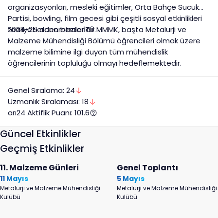
organizasyonları, mesleki eğitimler, Orta Bahçe Sucuk
Partisi, bowling, film gecesi gibi çeşitli sosyal etkinlikleri
faaliyetlerden bazılarıdır.
2024-25 döneminde İTÜ MMMK, başta Metalurji ve
Malzeme Mühendisliği Bölümü öğrencileri olmak üzere
malzeme bilimine ilgi duyan tüm mühendislik
öğrencilerinin topluluğu olmayı hedeflemektedir.
Genel Sıralama:
24
Uzmanlık
Sıralaması:
18
arı24 Aktiflik Puanı:
101.6
Güncel Etkinlikler
Geçmiş Etkinlikler
11. Malzeme Günleri
Genel Toplantı
11 Mayıs
5 Mayıs
Metalurji ve Malzeme Mühendisliği
Metalurji ve Malzeme Mühendisliği
Kulübü
Kulübü