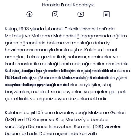
Hamide Emel Kocabıyık
Kulüp, 1993 yılında İstanbul Teknik Üniversitesi'nde
Metalurji ve Malzeme Mühendisliği programında eğitim
gören öğrencilerin bölüme ve mesleğe daha iyi
hazırlanması amacıyla kurulmuştur. Kulübün temel
amaçları; teknik geziler ile iş sahasını, seminerler ve
konferanslar ile mesleği tanıtmak; öğrenciler arasındaki
iletişim bağını güçlendirmek için sosyal etkinlikler
Kuruluşundan bu yana aktif olarak çalışmalarda bulunan
düzenlemek, öğrenciler ile mezunlar arasındaki iletişimi
İTÜ Metalurji ve Malzeme Mühendisliği Kulübü; her yıl
ve yardımlaşmayı sağlamaktır.
zirveler, teknik geziler, seminerler, söyleşiler, staj
başvuruları, mülakat simülasyonları ve projeler gibi pek
çok etkinlik ve organizasyon düzenlemektedir.
Kulübün bu yıl 10.'sunu düzenleyeceği Malzeme Günleri
(MG) ve İTÜ Kariyer ve Staj Merkezi'yle beraber
yürüttüğü Defence Innovation Summit (DIS) zirveleri
bulunmaktadır. Dönem içerisinde kahvaltı