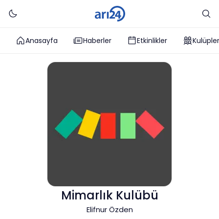
Anasayfa
Haberler
Etkinlikler
Kulüple
Mimarlık Kulübü
Elifnur Özden