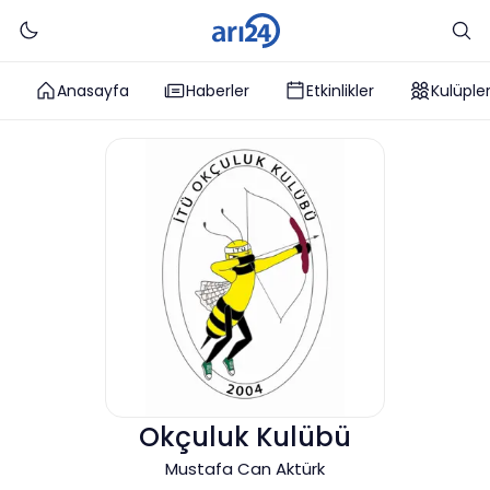
Anasayfa
Haberler
Etkinlikler
Kulüple
Okçuluk Kulübü
Mustafa Can Aktürk