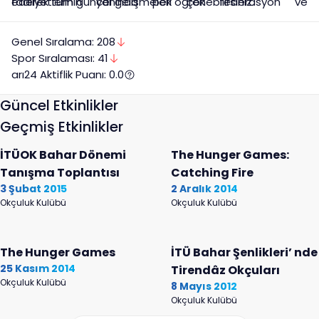
faaliyetlerinin yanında pek çok federasyon ve
ederek tüm güncel gelişmeleri öğrenebilirsiniz.
üniversitelerarası okçuluk turnuvalarına katılmış ve
başarılı sonuçlar elde etmiştir.
Genel Sıralama:
208
Spor
Sıralaması:
41
arı24 Aktiflik Puanı:
0.0
Güncel Etkinlikler
Geçmiş Etkinlikler
İTÜOK Bahar Dönemi
The Hunger Games:
Tanışma Toplantısı
Catching Fire
3 Şubat 2015
2 Aralık 2014
Okçuluk Kulübü
Okçuluk Kulübü
The Hunger Games
İTÜ Bahar Şenlikleri’ nde
25 Kasım 2014
Tirendâz Okçuları
Okçuluk Kulübü
8 Mayıs 2012
Okçuluk Kulübü