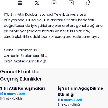
İTÜ Sıfır Atık Kulübü, İstanbul Teknik Üniversitesi
bünyesinde; ulusal ve uluslararası sıfır atık hedefleri
doğrultusunda iyileştirici projeler üreten, gönüllü öğrenci
grubuyla yarışmalara katılan ve her türlü sıfır atık,
sürdürülebilirlik odaklı benzer süreçlere katkı sunmayı
hedefleyen bir öğrenci kulübüdür. İTÜ Sıfır Atık Kulübü
aynı zamanda topluma sıfır atık bilincini aşılamak adına
Genel Sıralama:
99
hem keyifli hem öğretici etkinlikler düzenler.
Uzmanlık
Sıralaması:
51
arı24 Aktiflik Puanı:
11.4
Güncel Etkinlikler
Geçmiş Etkinlikler
Sıfır Atık Konuşmaları
İş Yatırım Ağaç Dikme
19 Kasım 2025
Etkinliği
Sıfır Atık Kulübü
11 Kasım 2025
Sıfır Atık Kulübü