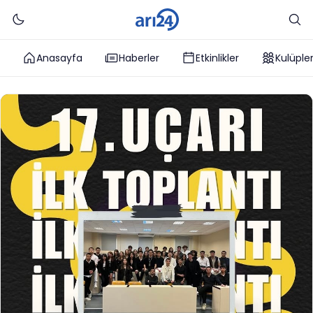
Anasayfa
Haberler
Etkinlikler
Kulüple