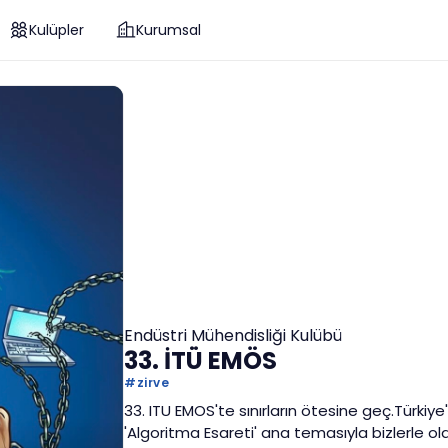
Kulüpler
Kurumsal
Endüstri Mühendisliği Kulübü
33. İTÜ EMÖS
#
zirve
33. ITU EMOS'te sınırların ötesine geç.Türkiye'
'Algoritma Esareti' ana temasıyla bizlerle ol