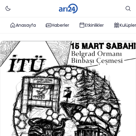
Anasayfa
Haberler
Etkinlikler
Kulüple