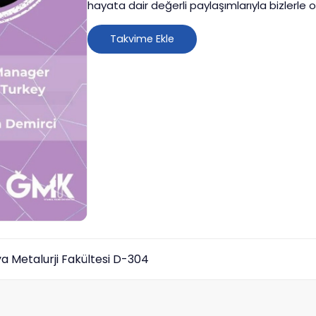
hayata dair değerli paylaşımlarıyla bizlerle 
farklı bakış açıları kazanmak ve merak ettikl
bekliyoruz!
Takvime Ekle
a Metalurji Fakültesi D-304