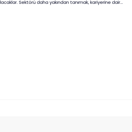
olacaklar. Sektörü daha yakından tanımak, kariyerine dair
erini birebir sorma fırsatı yakalamak istiyorsan seni de