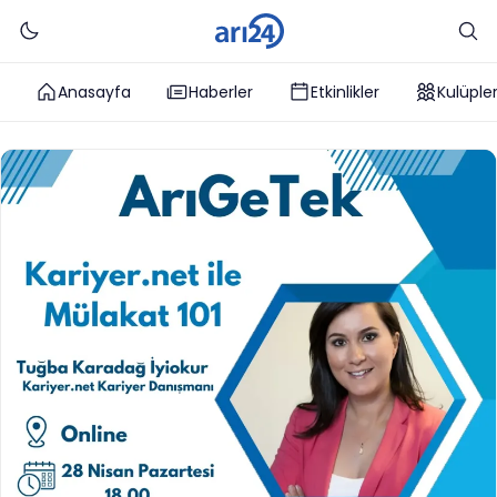
Anasayfa
Haberler
Etkinlikler
Kulüple