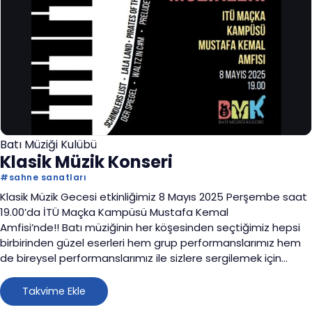
Batı Müziği Kulübü
Klasik Müzik Konseri
#
sahne sanatları
Klasik Müzik Gecesi etkinliğimiz 8 Mayıs 2025 Perşembe saat
19.00’da İTÜ Maçka Kampüsü Mustafa Kemal
Amfisi’nde!! Batı müziğinin her köşesinden seçtiğimiz hepsi
birbirinden güzel eserleri hem grup performanslarımız hem
de bireysel performanslarımız ile sizlere sergilemek için
sabırsızlanıyoruz! Etkinliğimiz ücretsiz ve tüm İTÜ ailesine
açıktır!
Takvime Ekle