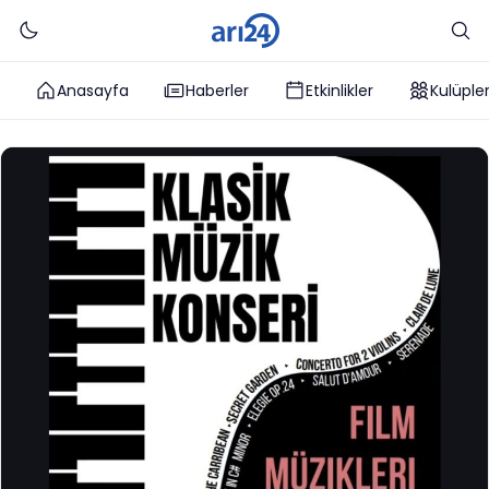
Anasayfa
Haberler
Etkinlikler
Kulüple