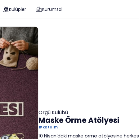
Kulüpler
Kurumsal
Örgü Kulübü
Maske Örme Atölyesi
#
katılım
10 Nisan’daki maske örme atölyesine herkesi