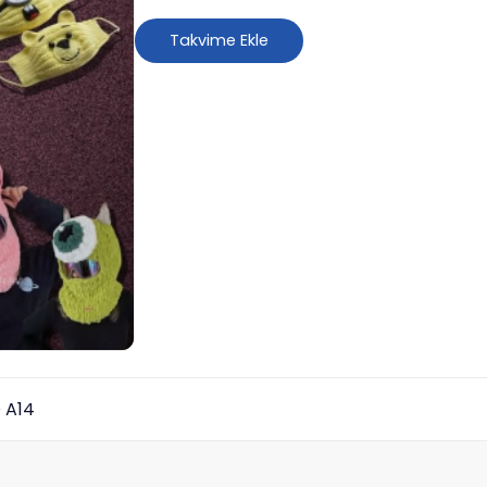
Takvime Ekle
 A14