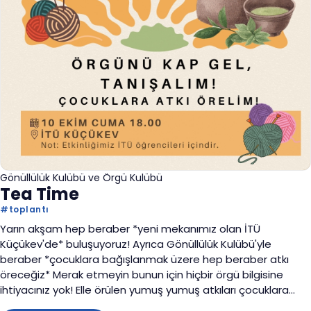
Gönüllülük Kulübü ve Örgü Kulübü
Tea Time
#
toplantı
Yarın akşam hep beraber *yeni mekanımız olan İTÜ
Küçükev'de* buluşuyoruz! Ayrıca Gönüllülük Kulübü'yle
beraber *çocuklara bağışlanmak üzere hep beraber atkı
öreceğiz* Merak etmeyin bunun için hiçbir örgü bilgisine
ihtiyacınız yok! Elle örülen yumuş yumuş atkıları çocuklara
hazırlamak için hepinizi toplantımıza bekliyoruzz!