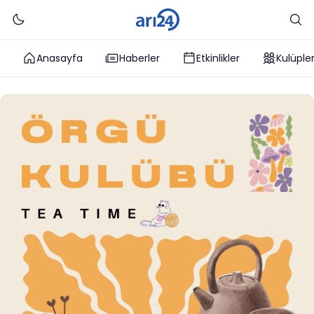
Anasayfa
Haberler
Etkinlikler
Kulüple