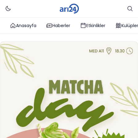
Anasayfa
Haberler
Etkinlikler
Kulüple