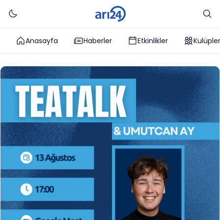
Anasayfa
Haberler
Etkinlikler
Kulüple