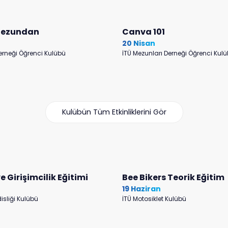
Mezundan
Canva 101
20 Nisan
erneği Öğrenci Kulübü
İTÜ Mezunları Derneği Öğrenci Kul
Kulübün Tüm Etkinliklerini Gör
e Girişimcilik Eğitimi
Bee Bikers Teorik Eğitim
19 Haziran
isliği Kulübü
İTÜ Motosiklet Kulübü