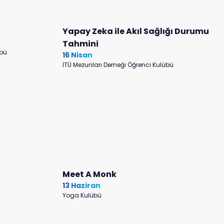
Yapay Zeka ile Akıl Sağlığı Durumu
Tahmini
übü
16 Nisan
İTÜ Mezunları Derneği Öğrenci Kulübü
Meet A Monk
13 Haziran
Yoga Kulübü