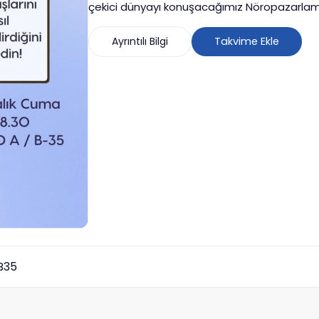
çekici dünyayı konuşacağımız Nöropazarlama 1
Ayrıntılı Bilgi
Takvime Ekle
B35