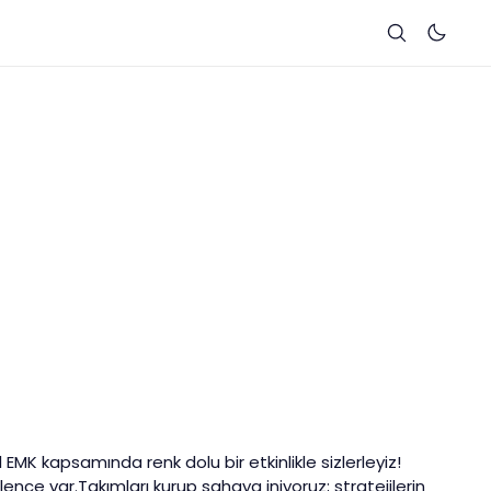
l EMK kapsamında renk dolu bir etkinlikle sizlerleyiz!
nce var.Takımları kurup sahaya iniyoruz; stratejilerin