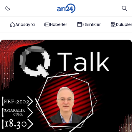
Anasayfa
Haberler
Etkinlikler
Kulüple