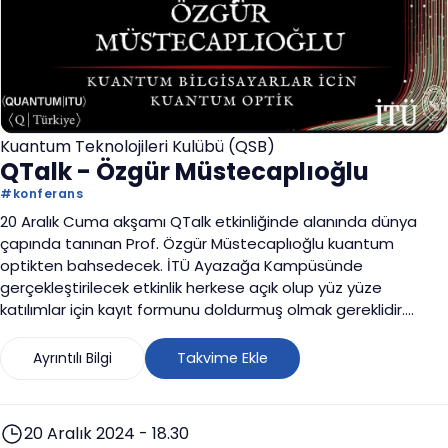
Kuantum Teknolojileri Kulübü (QSB)
QTalk - Özgür Müstecaplıoğlu
#
konferans
20 Aralık Cuma akşamı QTalk etkinliğinde alanında dünya
çapında tanınan Prof. Özgür Müstecaplıoğlu kuantum
optikten bahsedecek. İTÜ Ayazağa Kampüsünde
gerçekleştirilecek etkinlik herkese açık olup yüz yüze
katılımlar için kayıt formunu doldurmuş olmak gereklidir.
Etkinlik eş zamanlı olarak kulüp YouTube kanalında canlı
yayınlanacaktır. Etkinlik formuna kulübün instagram hesabının
Ayrıntılı Bilgi
Takvime Ekle
biyografisinden ulaşabilirsiniz.
20 Aralık 2024 - 18.30