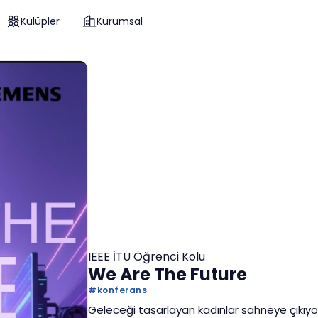
Kulüpler
Kurumsal
IEEE İTÜ Öğrenci Kolu
We Are The Future
#
konferans
Geleceği tasarlayan kadınlar sahneye çıkıyo