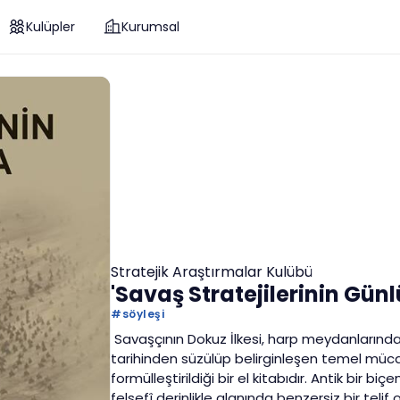
Kulüpler
Kurumsal
Stratejik Araştırmalar Kulübü
'Savaş Stratejilerinin Gün
#
söyleşi
Savaşçının Dokuz İlkesi, harp meydanlarındak
tarihinden süzülüp belirginleşen temel mücad
formülleştirildiği bir el kitabıdır. Antik bir
felsefî derinlikle alanında benzersiz bir telif o