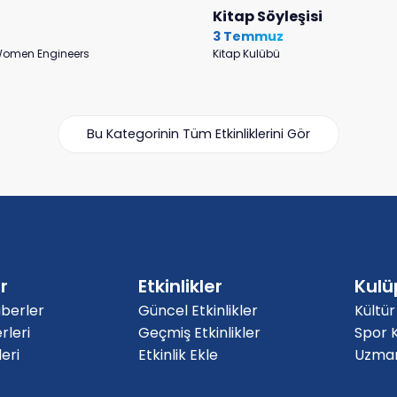
Kitap Söyleşisi
3 Temmuz
 Women Engineers
Kitap Kulübü
Bu Kategorinin Tüm Etkinliklerini Gör
r
Etkinlikler
Kulü
berler
Güncel Etkinlikler
Kültür
rleri
Geçmiş Etkinlikler
Spor K
eri
Etkinlik Ekle
Uzmanl