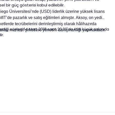
sel bir güç gösterisi kabul edilebilir.
go Üniversitesi’nde (USD) liderlik üzerine yüksek lisans
IT’de pazarlık ve satış eğitimleri almıştır. Aksoy, on yedi
ketlerde tecrübelerini derinleştirmiş olarak hâlihazırda
ediği söyleşi 14 Mart 2018 saat 20.00'de KSB küçük salonda
şmakta, muhtelif şirketlere yönetim danışmanlığı yapmaktadır.
ir.