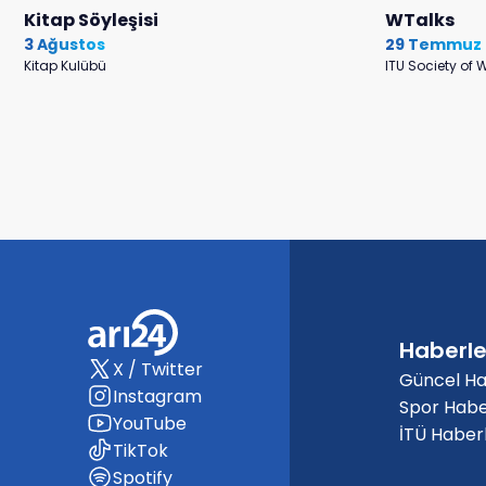
Kitap Söyleşisi
WTalks
3 Ağustos
29 Temmuz
Kitap Kulübü
ITU Society of
Haberle
X / Twitter
Güncel Ha
Instagram
Spor Habe
YouTube
İTÜ Haberl
TikTok
Spotify