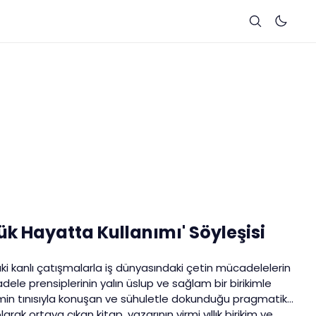
lük Hayatta Kullanımı' Söyleşisi
i kanlı çatışmalarla iş dünyasındaki çetin mücadelelerin
ele prensiplerinin yalın üslup ve sağlam bir birikimle
 biçemin tınısıyla konuşan ve sühuletle dokunduğu pragmatik
larak ortaya çıkan kitap, yazarının yirmi yıllık birikim ve