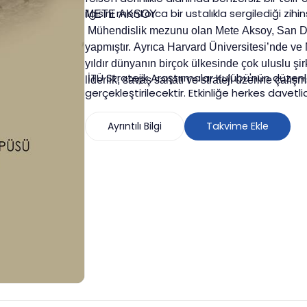
ilgisini mentorca bir ustalıkla sergilediği zihin
METE AKSOY
Mühendislik mezunu olan Mete Aksoy, San Die
yapmıştır. Ayrıca Harvard Üniversitesi’nde ve M
yıldır dünyanın birçok ülkesinde çok uluslu şir
İTÜ Stratejik Araştırmalar Kulübü'nün düzenl
liderlik, savaş sanatı ve strateji üzerine çalı
gerçekleştirilecektir. Etkinliğe herkes davetlid
Ayrıntılı Bilgi
Takvime Ekle