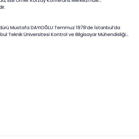
da, EEB Ömer Korzay Konferans Merkezi'nde
dir.
üdürü Mustafa DAYIOĞLU Temmuz 1978’de İstanbul’da
nbul Teknik Üniversitesi Kontrol ve Bilgisayar Mühendisliği
ı 2006 yılında İTÜ İşletme Mühendisliği bölümünde
UEKAE Ağ Güvenliği bölümünde iş hayatına başlamıştır.
arda birçok projenin geliştirilmesine katkıda bulunmuş,
Güvenlik Enstitüsü’nde Enstitü Müdürü olarak çalışmaktadır.
na devam etmektedir.