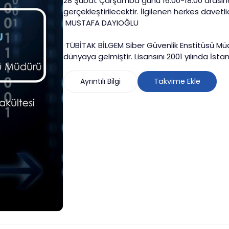
28 Şubat Çarşamba günü 16.00-18.00 arasın
gerçekleştirilecektir. İlgilenen herkes davetli
MUSTAFA DAYIOĞLU
TÜBİTAK BİLGEM Siber Güvenlik Enstitüsü M
dünyaya gelmiştir. Lisansını 2001 yılında İsta
ve İşletme Mühendisliği’nde, yüksek lisansın
tamamlamıştır. 2001 yılında TÜBİTAK BİLGEM 
Ayrıntılı Bilgi
Takvime Ekle
TÜBİTAK BİLGEM’de çeşitli proje ve pozisyonl
2014 yılından itibaren TÜBİTAK BİLGEM Siber 
İstanbul Teknik Üniversitesi’nde doktorası