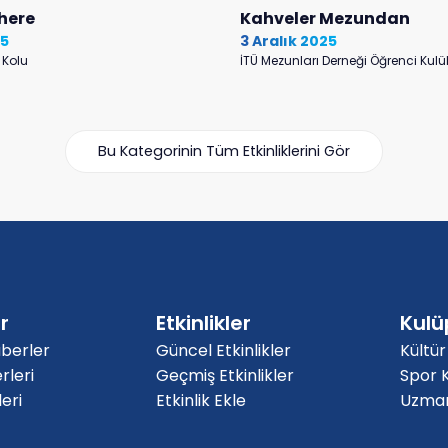
here
Kahveler Mezundan
25
3 Aralık 2025
 Kolu
İTÜ Mezunları Derneği Öğrenci Kul
Bu Kategorinin Tüm Etkinliklerini Gör
r
Etkinlikler
Kulü
berler
Güncel Etkinlikler
Kültür
rleri
Geçmiş Etkinlikler
Spor K
eri
Etkinlik Ekle
Uzmanl