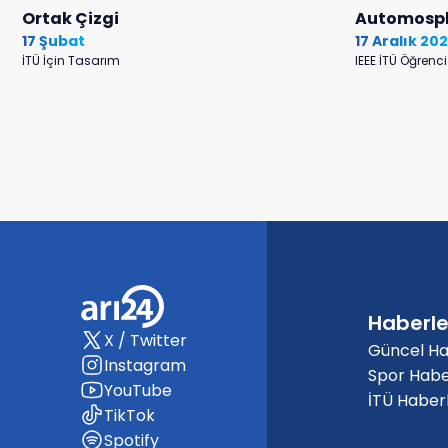
Ortak Çizgi
Automosp
17 Şubat
17 Aralık 20
İTÜ İçin Tasarım
IEEE İTÜ Öğrenci
Haberle
X / Twitter
Güncel Ha
Instagram
Spor Habe
YouTube
İTÜ Haberl
TikTok
Spotify