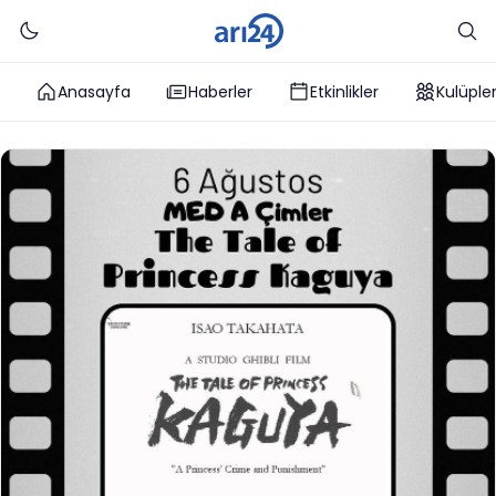
Anasayfa
Haberler
Etkinlikler
Kulüple