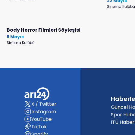
22 Mayıs
Sinema Kulübü
Body Horror Filmleri Söyleşisi
5 Mayıs
Sinema Kulübü
Haberle
X / Twitter
Güncel Ha
Instagram
Spor Habe
YouTube
İTÜ Haberl
TikTok
Spotify