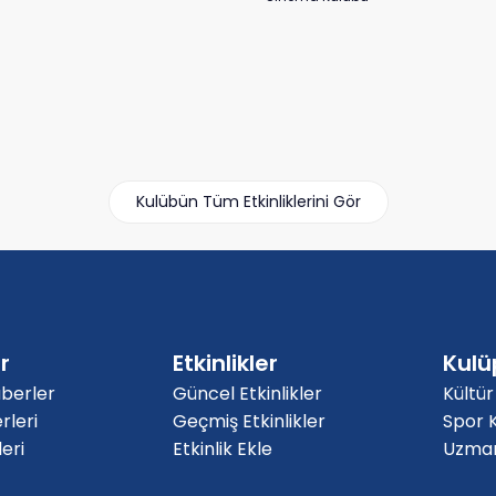
Kulübün Tüm Etkinliklerini Gör
r
Etkinlikler
Kulü
berler
Güncel Etkinlikler
Kültür
rleri
Geçmiş Etkinlikler
Spor K
eri
Etkinlik Ekle
Uzmanl