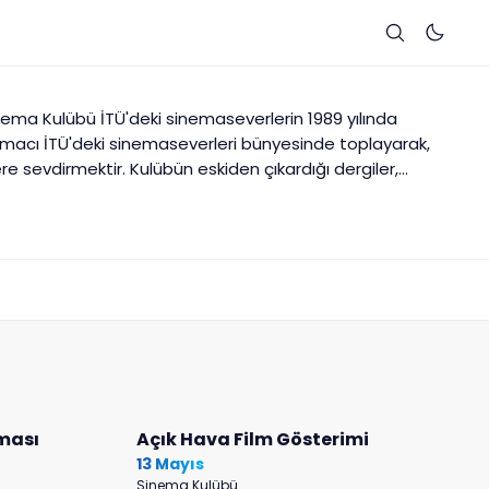
nema Kulübü İTÜ'deki sinemaseverlerin 1989 yılında
amacı İTÜ'deki sinemaseverleri bünyesinde toplayarak,
e sevdirmektir. Kulübün eskiden çıkardığı dergiler,
 ve söyleşilerle günümüze kadar gelmiş ve İTÜ'nün en
n biri olmuştur. Kulüp günümüzde her hafta film
terimlerin sonunda sinema üzerine tartışmalar
ra film geceleri, ulusal çapta pek çok ödüllü filmin de
SI'nı düzenlemektedir.
ması
Açık Hava Film Gösterimi
13 Mayıs
Sinema Kulübü