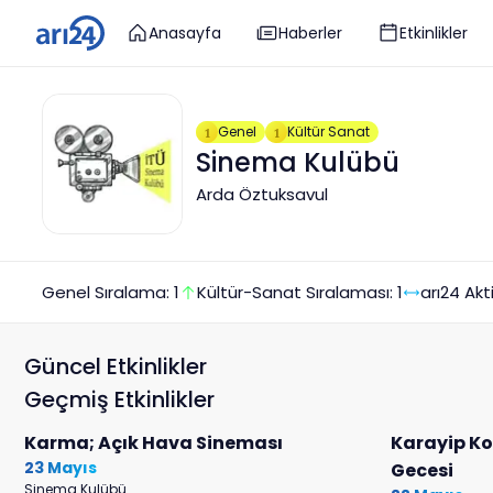
Anasayfa
Haberler
Etkinlikler
Genel
Kültür Sanat
1
1
Sinema Kulübü
Arda Öztuksavul
Genel Sıralama:
1
Kültür-Sanat
Sıralaması:
1
arı24 Akti
Güncel Etkinlikler
Geçmiş Etkinlikler
Karma; Açık Hava Sineması
Karayip Ko
23 Mayıs
Gecesi
Sinema Kulübü