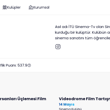
Kulüpler
Kurumsal
Asıl adı İTÜ Sinema-Tv olan Si
kurduğu bir kulüptür. Kulübün 
sinema sanatını tüm öğrenciler
yaptığı gösterimler, eğitimler
aktif ve en köklü kulüplerinde
gösterimleri yapmakta ve gös
düzenlemektedir. Bunun yanı sı
flik Puanı:
537.9
yarıştığı İTÜ KISA FİLM YARIŞMA
rsanları Üçlemesi Film
Videodrome Film Tartış
14 Mayıs
Sinema Kulübü