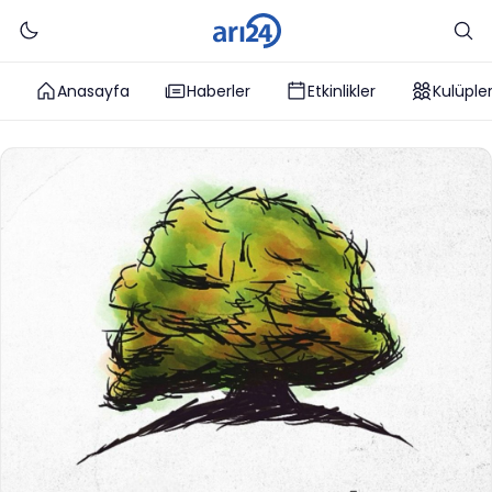
Anasayfa
Haberler
Etkinlikler
Kulüple